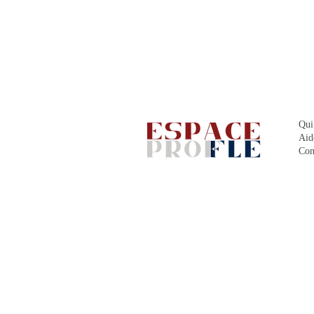
Qui
Aid
Con