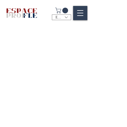
EUR (€)