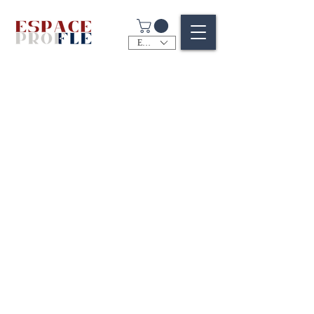
EUR (€)