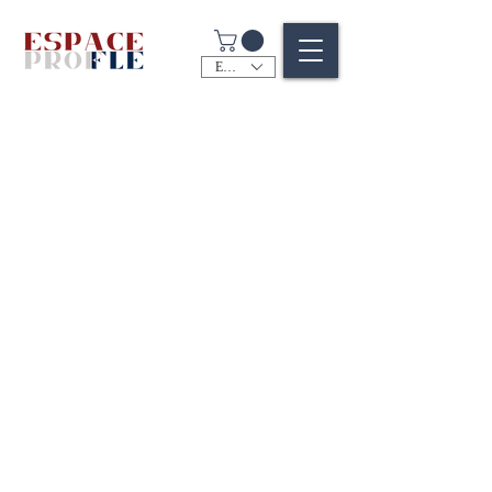
EUR (€)