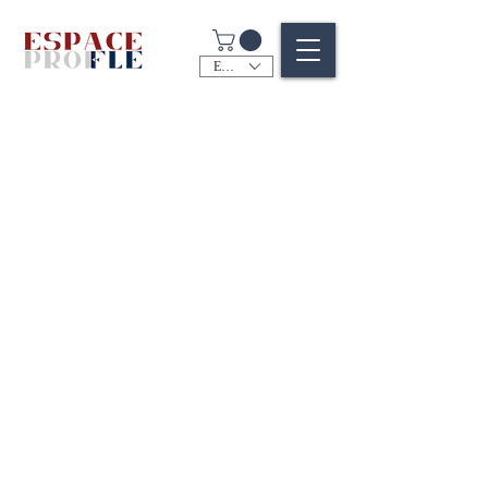
EUR (€)