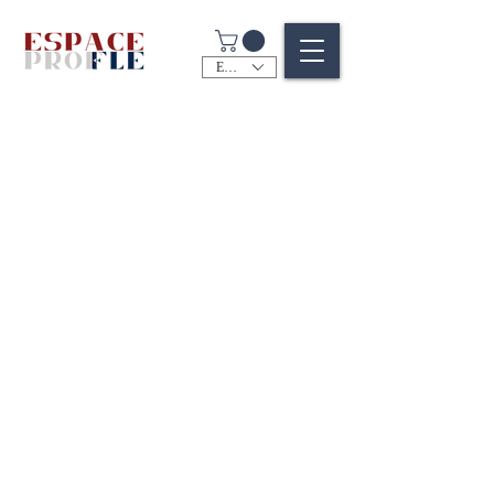
EUR (€)