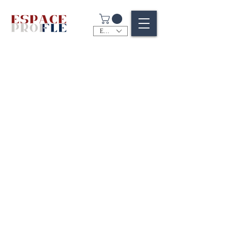
EUR (€)