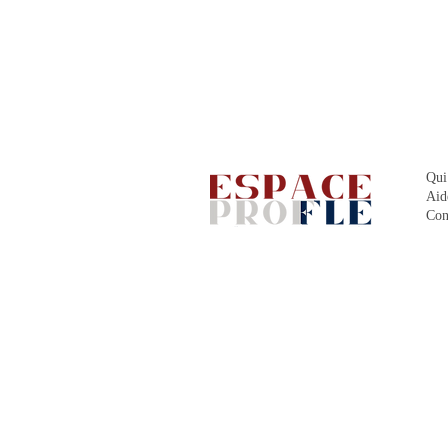
Qui
Aid
Con