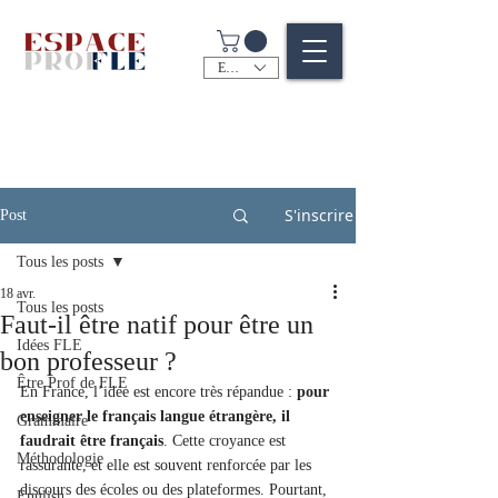
EUR (€)
S'inscrire
Post
Tous les posts
18 avr.
Tous les posts
Faut-il être natif pour être un
Idées FLE
bon professeur ?
Être Prof de FLE
En France, l’idée est encore très répandue : 
pour 
enseigner le français langue étrangère, il 
Grammaire
faudrait être français
. Cette croyance est 
Méthodologie
rassurante, et elle est souvent renforcée par les 
discours des écoles ou des plateformes. Pourtant, 
English