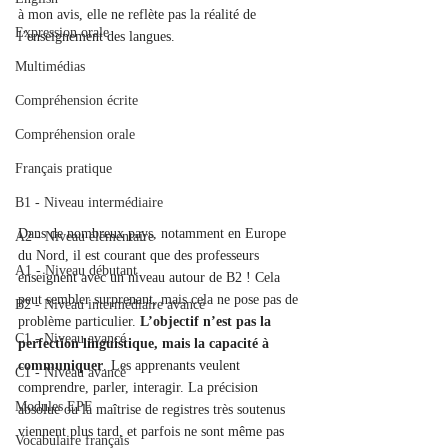
à mon avis, elle ne reflète pas la réalité de 
Expression orale
l’enseignement des langues.
Multimédias
Compréhension écrite
Compréhension orale
Français pratique
B1 - Niveau intermédiaire
Dans de nombreux pays, notamment en Europe 
A2 - Niveau élémentaire
du Nord, il est courant que des professeurs 
A1 - Niveau débutant
enseignent avec un niveau autour de B2 ! Cela 
peut sembler surprenant, mais cela ne pose pas de 
B2 - Niveau intermédiaire avancé
problème particulier. 
L’objectif n’est pas la 
C1 - Niveau avancé
perfection linguistique, mais la capacité à 
communiquer
. Les apprenants veulent 
C1 - Niveau avancé
comprendre, parler, interagir. La précision 
Modules EPF
absolue ou la maîtrise de registres très soutenus 
viennent plus tard, et parfois ne sont même pas 
Vocabulaire français