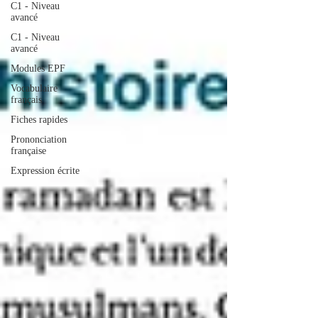
C1 - Niveau
avancé
C1 - Niveau
avancé
Modules EPF
Vocabulaire
français
Fiches rapides
Prononciation
française
Expression écrite