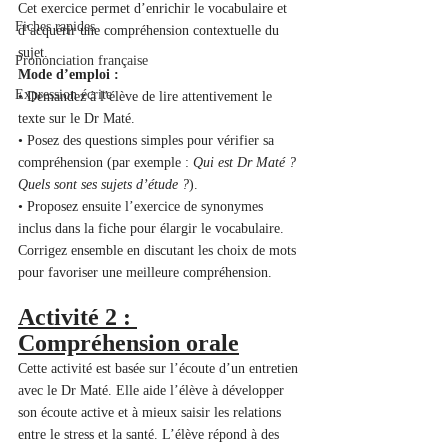
Cet exercice permet d’enrichir le vocabulaire et 
Fiches rapides
d’acquérir une compréhension contextuelle du 
sujet.
Prononciation française
Mode d’emploi :
Expression écrite
• Demandez à l’élève de lire attentivement le 
texte sur le Dr Maté.
• Posez des questions simples pour vérifier sa 
compréhension (par exemple : 
Qui est Dr Maté ? 
Quels sont ses sujets d’étude ?
).
• Proposez ensuite l’exercice de synonymes 
inclus dans la fiche pour élargir le vocabulaire. 
Corrigez ensemble en discutant les choix de mots 
pour favoriser une meilleure compréhension.
Activité 2 : 
Compréhension orale
Cette activité est basée sur l’écoute d’un entretien 
avec le Dr Maté. Elle aide l’élève à développer 
son écoute active et à mieux saisir les relations 
entre le stress et la santé. L’élève répond à des 