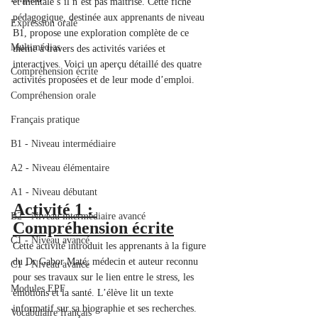
et mentale s’il n’est pas maîtrisé. Cette fiche 
pédagogique, destinée aux apprenants de niveau 
Expression orale
B1, propose une exploration complète de ce 
Multimédias
thème à travers des activités variées et 
interactives. Voici un aperçu détaillé des quatre 
Compréhension écrite
activités proposées et de leur mode d’emploi.
Compréhension orale
Français pratique
B1 - Niveau intermédiaire
A2 - Niveau élémentaire
A1 - Niveau débutant
Activité 1 : 
B2 - Niveau intermédiaire avancé
Compréhension écrite
C1 - Niveau avancé
Cette activité introduit les apprenants à la figure 
du Dr Gabor Maté, médecin et auteur reconnu 
C1 - Niveau avancé
pour ses travaux sur le lien entre le stress, les 
Modules EPF
émotions et la santé. L’élève lit un texte 
informatif sur sa biographie et ses recherches. 
Vocabulaire français