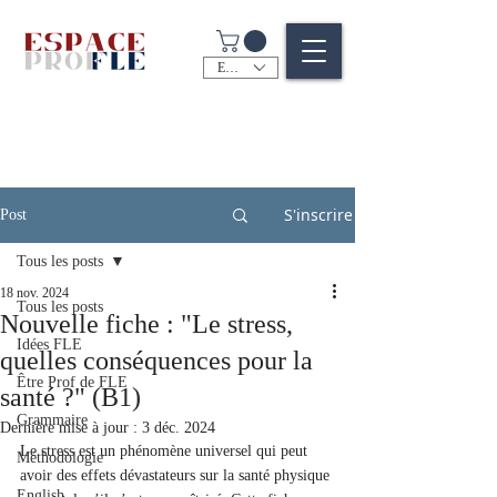
EUR (€)
S'inscrire
Post
Tous les posts
18 nov. 2024
Tous les posts
Nouvelle fiche : "Le stress,
Idées FLE
quelles conséquences pour la
Être Prof de FLE
santé ?" (B1)
Grammaire
Dernière mise à jour :
3 déc. 2024
Le stress est un phénomène universel qui peut 
Méthodologie
avoir des effets dévastateurs sur la santé physique 
English