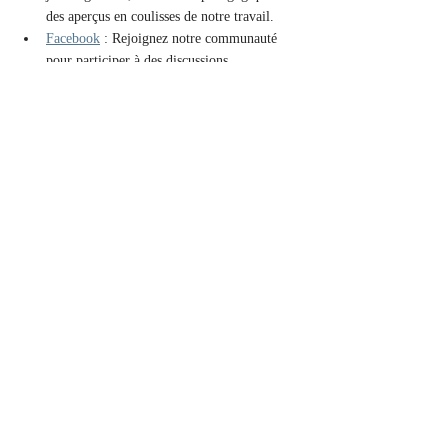
des aperçus en coulisses de notre travail.
Facebook
 : Rejoignez notre communauté 
pour participer à des discussions 
enrichissantes et être informé de nos 
dernières actualités.
Youtube
: Abonnez-vous à notre chaîne pour 
accéder à des vidéos éducatives, des 
webinaires et d'autres contenus vidéo 
enrichissants.
Soyez les premiers informés !