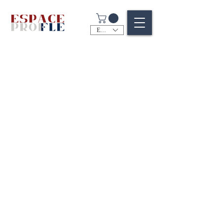
EUR (€)