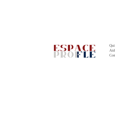
Qui
Aid
Con