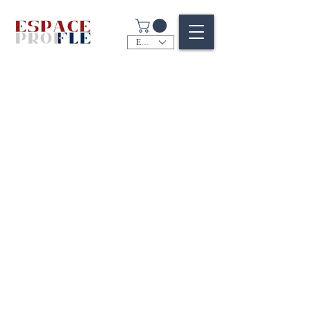
EUR (€)