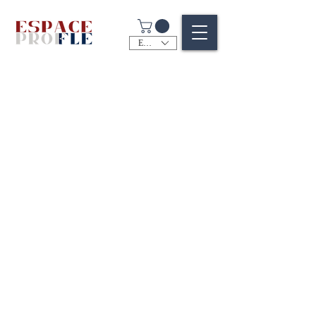
EUR (€)