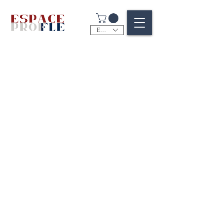
EUR (€)