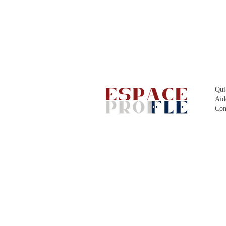
Qui
Aid
Con