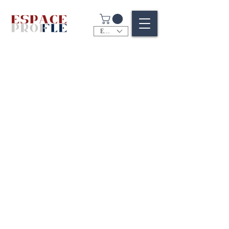
EUR (€)