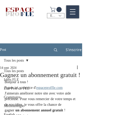
EUR (€)
S'inscrire
Post
Tous les posts
14 sept. 2024
Tous les posts
Gagnez un abonnement gratuit !
Idées FLE
Bonjour à tous ! 
Agnès ici, créatrice d'
espaceproffle.com
Être Prof de FLE
J'aimerais améliorer notre site avec votre aide 
Grammaire
précieuse. Pour vous remercier de votre temps et 
de vos idées, je vous offre la chance de 
Méthodologie
gagner 
un abonnement annuel gratuit
 ! 
English