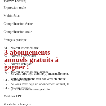
(valeur 120e/an)
Expression orale
Multimédias
Compréhension écrite
Compréhension orale
Français pratique
B1 - Niveau intermédiaire
3 abonnements 
A2 - Niveau élémentaire
annuels gratuits à 
A1 - Niveau débutant
gagner !
B2 - Niveau intermédiaire avancé
Si vous êtes déjà abonné(e) mensuellement, 
votre abonnement sera converti en annuel.
C1 - Niveau avancé
Si vous avez déjà un abonnement annuel, la 
C1 - Niveau avancé
prochaine année sera gratuite.
Modules EPF
Vocabulaire français