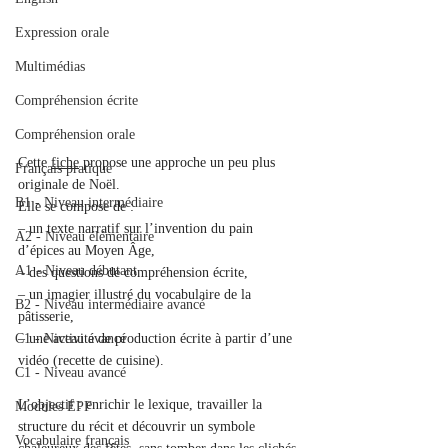
Expression orale
Multimédias
Compréhension écrite
Compréhension orale
Cette 
fiche
 propose une approche un peu plus 
Français pratique
originale de Noël.
B1 - Niveau intermédiaire
Elle se compose de :
– un texte narratif sur l’invention du pain 
A2 - Niveau élémentaire
d’épices au Moyen Âge,
A1 - Niveau débutant
– des questions de compréhension écrite,
– un imagier illustré du vocabulaire de la 
B2 - Niveau intermédiaire avancé
pâtisserie,
– une activité de production écrite à partir d’une 
C1 - Niveau avancé
vidéo (recette de cuisine).
C1 - Niveau avancé
L’objectif : enrichir le lexique, travailler la 
Modules EPF
structure du récit et découvrir un symbole 
Vocabulaire français