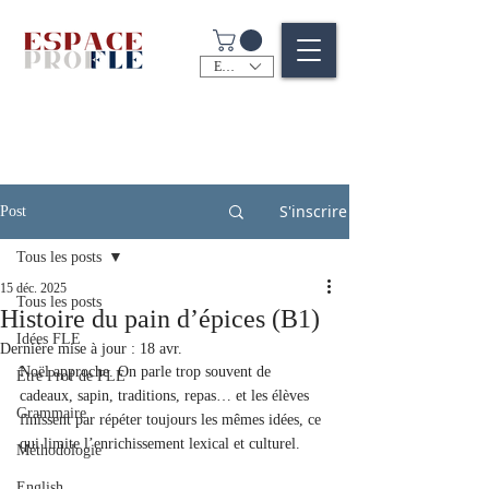
EUR (€)
S'inscrire
Post
Tous les posts
15 déc. 2025
Tous les posts
Histoire du pain d’épices (B1)
Idées FLE
Dernière mise à jour :
18 avr.
Noël approche. On parle trop souvent de 
Être Prof de FLE
cadeaux, sapin, traditions, repas… et les élèves 
Grammaire
finissent par répéter toujours les mêmes idées, ce 
qui limite l’enrichissement lexical et culturel. 
Méthodologie
English