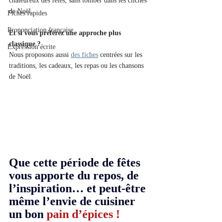
chaleureux des fêtes, sans tomber dans les clichés 
de Noël.
Fiches rapides
Prononciation française
Et si vous préférez une approche plus 
classique ?
Expression écrite
Nous proposons aussi 
des fiches
 centrées sur les 
traditions, les cadeaux, les repas ou les chansons 
de Noël.
Que cette période de fêtes 
vous apporte du repos, de 
l’inspiration… et peut-être 
même l’envie de cuisiner 
un bon 
pain d’épices !