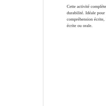
A1 - Niveau débutant
B2 - Ni
Cette activité complète
durabilité. Idéale pour
compréhension écrite, 
C1 - Niveau avancé
Modules
écrite ou orale.
Prononciation française
Expre