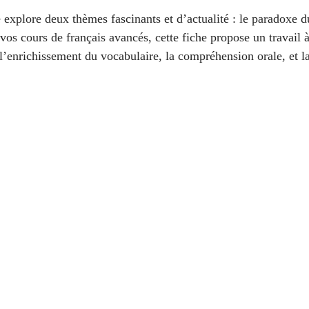
veau intermédiaire avancé
C1 - Niveau avancé
 explore deux thèmes fascinants et d’actualité : le paradoxe du
 vos cours de français avancés, cette fiche propose un travail à 
l’enrichissement du vocabulaire, la compréhension orale, et l
 EPF
Vocabulaire français
Fiches rapides
ssion écrite