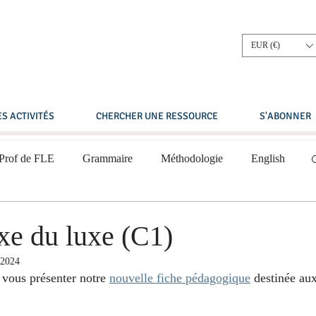
EUR (€)
S ACTIVITÉS
CHERCHER UNE RESSOURCE
S'ABONNER
 Prof de FLE
Grammaire
Méthodologie
English
Compréhension écrite
Compréhension orale
xe du luxe (C1)
 2024
 intermédiaire
A2 - Niveau élémentaire
vous présenter notre 
nouvelle fiche pédagogique
 destinée au