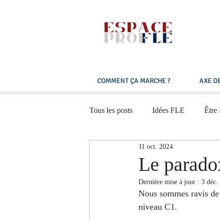
COMMENT ÇA MARCHE ?
AXE DE
Tous les posts
Idées FLE
Être
11 oct. 2024
Expression orale
Multimédias
Le parado
Dernière mise à jour :
3 déc.
Français pratique
B1 - Niveau
Nous sommes ravis de 
niveau C1. 