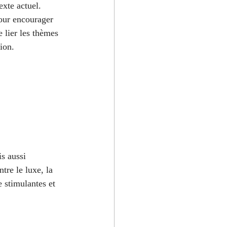
exte actuel.
pour encourager 
e lier les thèmes 
ion. 
s aussi 
tre le luxe, la 
 stimulantes et 