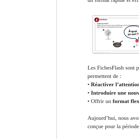
un format rapide et effi
A1 - Niveau débutant
B2 - Ni
C1 - Niveau avancé
Modules
Prononciation française
Expre
Les FichesFlash sont p
permettent de :
• 
Réactiver l’attentio
• 
Introduire une nouv
• Offrir un 
format flex
Aujourd’hui, nous avon
conçue pour la période 