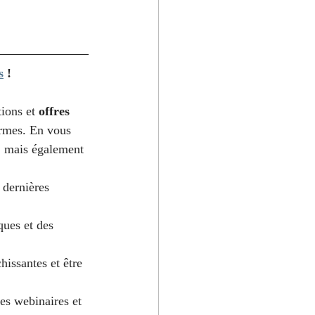
s
 !
ions et 
offres 
ormes. En vous 
, mais également 
 dernières 
ques et des 
issantes et être 
es webinaires et 