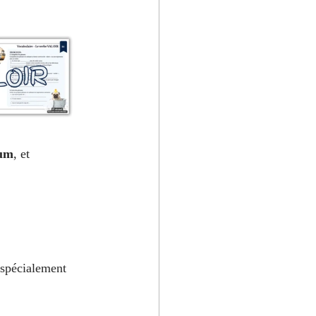
mum
, et 
 spécialement 