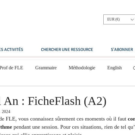
EUR (€)
S ACTIVITÉS
CHERCHER UNE RESSOURCE
S'ABONNER
 Prof de FLE
Grammaire
Méthodologie
English
Compréhension écrite
Compréhension orale
 An : FicheFlash (A2)
. 2024
 intermédiaire
A2 - Niveau élémentaire
 de FLE, vous connaissez sûrement ces moments où il faut 
co
ythme
 pendant une session. Pour ces situations, rien de tel qu