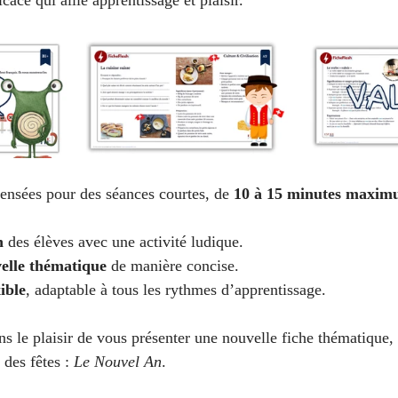
cace qui allie apprentissage et plaisir. 
veau intermédiaire avancé
C1 - Niveau avancé
 EPF
Vocabulaire français
Fiches rapides
ssion écrite
ensées pour des séances courtes, de 
10 à 15 minutes maxi
n
 des élèves avec une activité ludique.
elle thématique
 de manière concise.
ible
, adaptable à tous les rythmes d’apprentissage.
s le plaisir de vous présenter une nouvelle fiche thématique,
des fêtes : 
Le Nouvel An
.