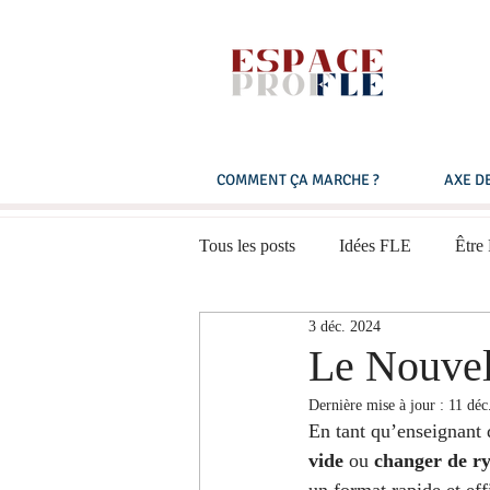
COMMENT ÇA MARCHE ?
AXE DE
Tous les posts
Idées FLE
Être
3 déc. 2024
Expression orale
Multimédias
Le Nouvel
Dernière mise à jour :
11 déc
Français pratique
B1 - Niveau
En tant qu’enseignant
vide
 ou 
changer de r