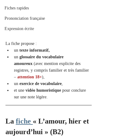
Fiches rapides
Prononciation française
Expression écrite
La fiche propose :
un 
texte informatif,
un 
glossaire du vocabulaire 
amoureux
 (avec mention explicite des 
registres, y compris familier et très familier 
– 
attention 18+
),
un 
exercice de vocabulaire
,
et une 
vidéo humoristique
 pour conclure 
sur une note légère.
La 
fiche 
« L’amour, hier et 
aujourd’hui » (B2)