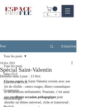
EUR (€)
S'inscrire
Post
Tous les posts
14 févr. 2022
Tous les posts
Spécial Saint-Valentin
Idées FLE
Dernière mise à jour :
13 févr.
Chaque année, la Saint-Valentin revient avec son 
Être Prof de FLE
lot de clichés : cœurs rouges, dîners romantiques 
Grammaire
et déclarations enflammées. Pourtant, c’est aussi 
une 
excellente occasion pédagogique
 pour 
Méthodologie
aborder un thème universel, riche et transversal : 
English