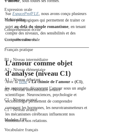
l’amour
, sous toutes ses formes.
Expression orale
Sur 
EspaceProfFLE
, nous avons conçu plusieurs 
Multimédias
fiches pédagogiques qui permettent de traiter ce 
sujet 
au-delà du simple romantisme
, en tenant 
Compréhension écrite
compte des niveaux, des sensibilités et des 
Compréhension orale
contextes culturels.
Français pratique
B1 - Niveau intermédiaire
L’amour comme objet 
A2 - Niveau élémentaire
d’analyse (niveau C1)
A1 - Niveau débutant
Avec la 
fiche
« La chimie de l’amour » (C1)
, 
les apprenants découvrent l’amour sous un angle 
B2 - Niveau intermédiaire avancé
scientifique. Neurosciences, psychologie et 
C1 - Niveau avancé
sociobiologie permettent de comprendre 
comment les hormones, les neurotransmetteurs et 
C1 - Niveau avancé
les mécanismes cérébraux influencent nos 
Modules EPF
émotions et nos relations.
Vocabulaire français