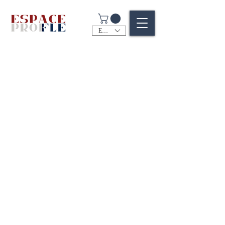
EUR (€)