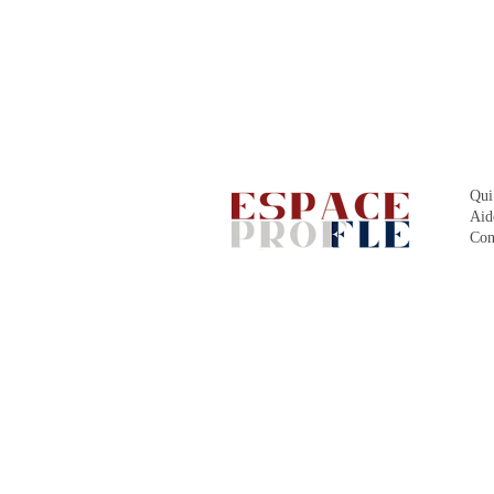
Qui
Aid
Con