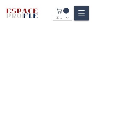
EUR (€)