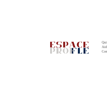
Qui
Aid
Con