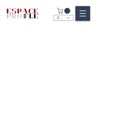
EUR (€)