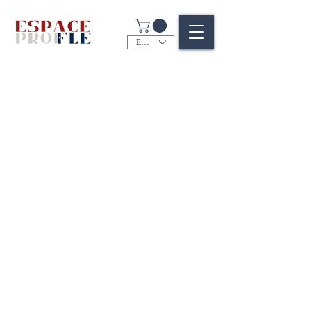
EUR (€)