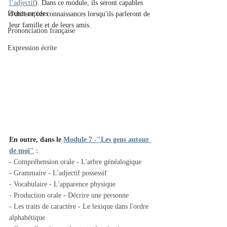
l’adjectif
). Dans ce module, ils seront capables 
Fiches rapides
d'utiliser ces connaissances lorsqu'ils parleront de 
leur famille et de leurs amis.
Prononciation française
Expression écrite
En outre, dans le 
Module 7 -"Les gens autour 
de moi"
 :
- Compréhension orale - L'arbre généalogique
- Grammaire - L'adjectif possessif
- Vocabulaire - L'apparence physique
- Production orale - Décrire une personne
- Les traits de caractère - Le lexique dans l'ordre 
alphabétique