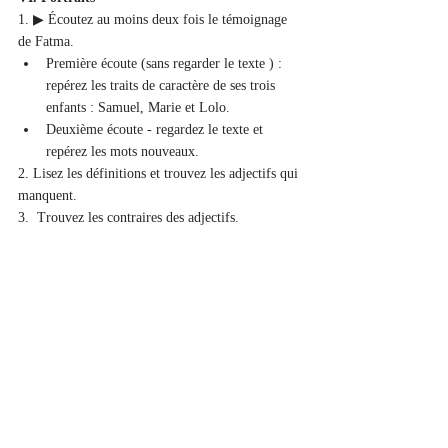
1. ▶ Écoutez au moins deux fois le témoignage 
de Fatma.
Première écoute (sans regarder le texte ) : 
repérez les traits de caractère de ses trois 
enfants : Samuel, Marie et Lolo.
Deuxième écoute - regardez le texte et 
repérez les mots nouveaux.
2. Lisez les définitions et trouvez les adjectifs qui 
manquent.
3.  Trouvez les contraires des adjectifs.
Vous êtes perdu ? Vous ne savez pas comment 
utiliser les fiches ou comment télécharger les 
modules?
Dans ce court tutoriel
, nous allons présenter 
comment profiter au maximum de tout ce que la 
plateforme nous offre afin d'obtenir les meilleurs 
résultats :
https://youtu.be/mr-lNrOPH0I