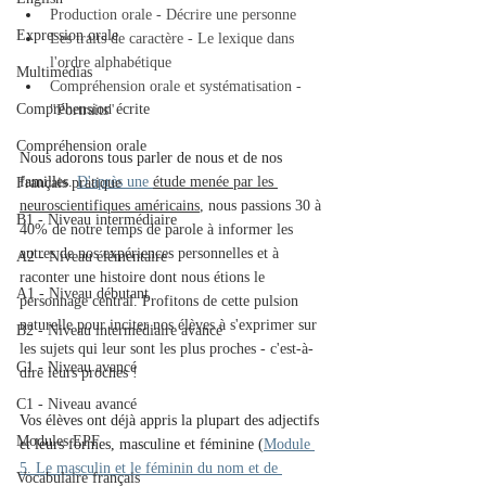
Production orale - Décrire une personne
Expression orale
Les traits de caractère - Le lexique dans 
l'ordre alphabétique
Multimédias
Compréhension orale et systématisation - 
Compréhension écrite
"Portraits"
Compréhension orale
Nous adorons tous parler de nous et de nos 
familles. 
D'après une 
étude menée par les 
Français pratique
neuroscientifiques américains
, nous passions 30 à 
B1 - Niveau intermédiaire
40% de notre temps de parole à informer les 
autres de nos expériences personnelles et à 
A2 - Niveau élémentaire
raconter une histoire dont nous étions le 
A1 - Niveau débutant
personnage central. Profitons de cette pulsion 
naturelle pour inciter nos élèves à s'exprimer sur 
B2 - Niveau intermédiaire avancé
les sujets qui leur sont les plus proches - c'est-à-
C1 - Niveau avancé
dire leurs proches ! 
C1 - Niveau avancé
Vos élèves ont déjà appris la plupart des adjectifs 
Modules EPF
et leurs formes, masculine et féminine (
Module 
5. Le masculin et le féminin du nom et de 
Vocabulaire français