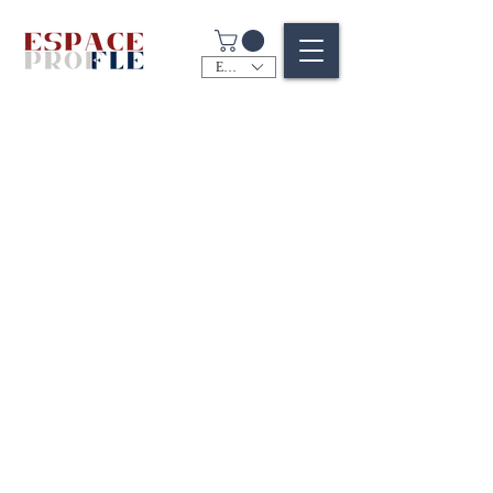
EUR (€)