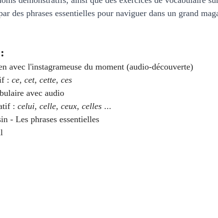
onoms démonstratifs, ainsi que des exercices de vocabulaire su
veau intermédiaire avancé
C1 - Niveau avancé
ar des phrases essentielles pour naviguer dans un grand maga
 EPF
Vocabulaire français
Fiches rapides
:
ien avec l'instagrameuse du moment (audio-découverte)
f : 
ce, cet, cette, ces
ssion écrite
bulaire avec audio
if : 
celui, celle, ceux, celles
 ...
n - Les phrases essentielles
l 