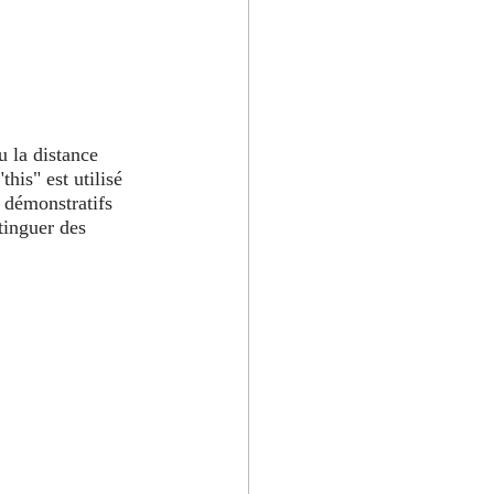
u la distance 
this" est utilisé 
s démonstratifs 
tinguer des 