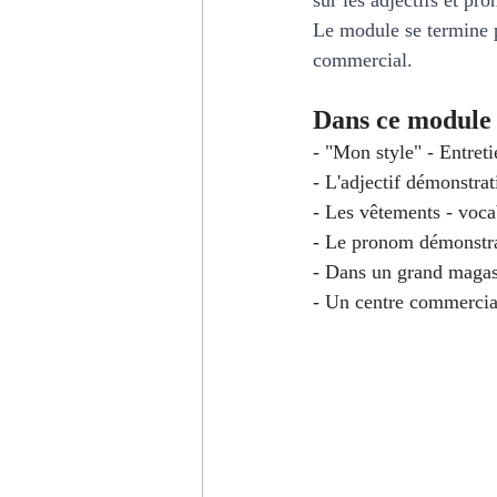
sur les adjectifs et pr
A1 - Niveau débutant
B2 - Ni
Le module se termine p
commercial.
C1 - Niveau avancé
Modules
Dans ce module 
- "Mon style" - Entret
- L'adjectif démonstrati
Prononciation française
Expre
- Les vêtements - voca
- Le pronom démonstrat
- Dans un grand magasi
- Un centre commercia