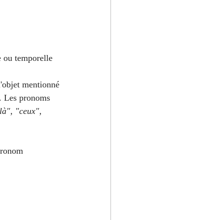
e ou temporelle 
l'objet mentionné 
e. Les pronoms 
-là", "ceux", 
 pronom 