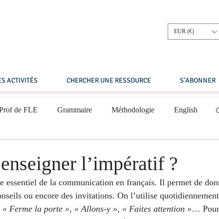
EUR (€)
S ACTIVITÉS
CHERCHER UNE RESSOURCE
S'ABONNER
 Prof de FLE
Grammaire
Méthodologie
English
Compréhension écrite
Compréhension orale
nseigner l’impératif ?
e essentiel de la communication en français. Il permet de don
 intermédiaire
A2 - Niveau élémentaire
onseils ou encore des invitations. On l’utilise quotidiennement
 
« Ferme la porte », « Allons-y », « Faites attention »
… Pourt