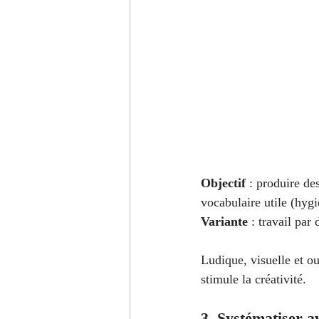
Objectif
 : produire de
vocabulaire utile (hyg
Variante
 : travail par
Ludique, visuelle et ou
stimule la créativité.
3. Systématiser a