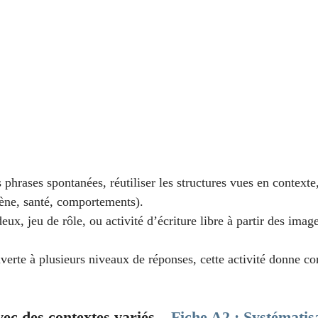
s phrases spontanées, réutiliser les structures vues en contexte,
iène, santé, comportements).
 deux, jeu de rôle, ou activité d’écriture libre à partir des imag
verte à plusieurs niveaux de réponses, cette activité donne co
vec des contextes variés – 
Fiche A2 : Systématis