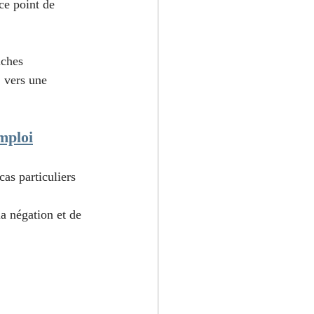
ce point de 
iches 
 vers une 
mploi
cas particuliers 
a négation et de 