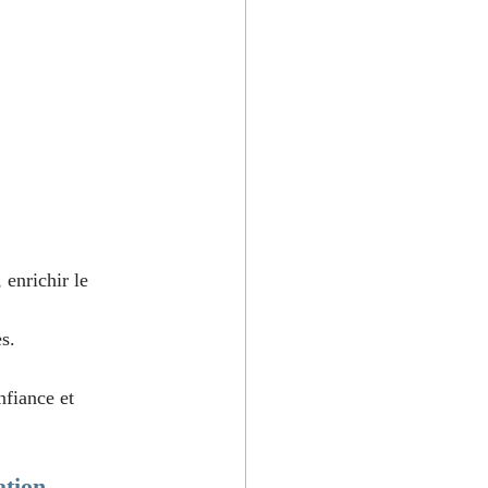
 enrichir le 
es.
nfiance et 
ation