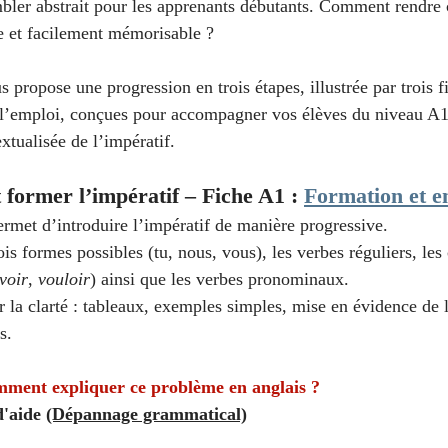
ler abstrait pour les apprenants débutants. Comment rendre 
veau intermédiaire avancé
C1 - Niveau avancé
e et facilement mémorisable ?
us propose une progression en trois étapes, illustrée par trois f
 EPF
Vocabulaire français
Fiches rapides
 l’emploi, conçues pour accompagner vos élèves du niveau A1
extualisée de l’impératif.
ssion écrite
former l’impératif – Fiche A1 : 
Formation et e
ermet d’introduire l’impératif de manière progressive.
ois formes possibles (tu, nous, vous), les verbes réguliers, les 
voir
, 
vouloir
) ainsi que les verbes pronominaux.
 la clarté : tableaux, exemples simples, mise en évidence de l
s.
mment expliquer ce problème en anglais ? 
'aide 
(Dépannage grammatical)