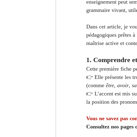
enseignement peut semb
A1 - Niveau débutant
B2 - Ni
grammaire vivant, util
Dans cet article, je vo
C1 - Niveau avancé
Modules
pédagogiques prêtes à
maîtrise active et cont
Prononciation française
Expre
1. Comprendre et 
Cette première fiche p
👉 Elle présente les tr
(comme 
être
, 
avoir
, 
sa
👉 L’accent est mis sur
la position des pronom
Vous ne savez pas co
Consultez nos pages d